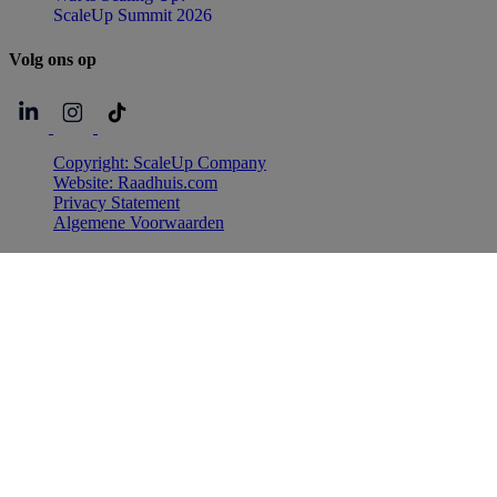
ScaleUp Summit 2026
Volg
ons
op
Copyright: ScaleUp Company
Website: Raadhuis.com
Privacy Statement
Algemene Voorwaarden