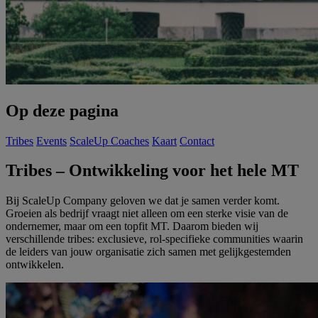
Op
deze
pagina
Tribes
Events
ScaleUp Coaches
Kaart
Contact
Tribes
–
Ontwikkeling
voor
het
hele
MT
Bij ScaleUp Company geloven we dat je samen verder komt.
Groeien als bedrijf vraagt niet alleen om een sterke visie van de
ondernemer, maar om een topfit MT. Daarom bieden wij
verschillende tribes: exclusieve, rol-specifieke communities waarin
de leiders van jouw organisatie zich samen met gelijkgestemden
ontwikkelen.