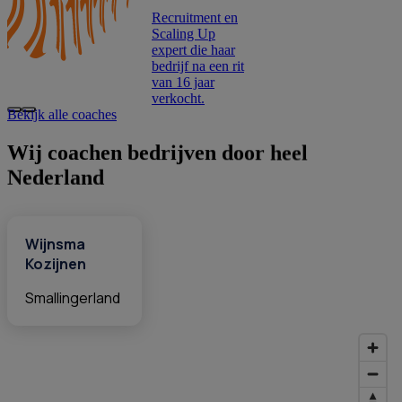
Recruitment en
Scaling Up
expert die haar
bedrijf na een rit
van 16 jaar
verkocht.
Bekijk alle coaches
Wij
coachen
bedrijven
door
heel
Nederland
Wijnsma
Kozijnen
Smallingerland