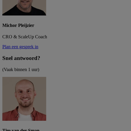
Michor
Pleijzier
CRO & ScaleUp Coach
Plan een gesprek in
Snel
antwoord?
(Vaak binnen 1 uur)
Tim
van
der
Sman