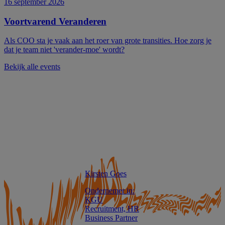
16 september 2026
Voortvarend
Veranderen
Als COO sta je vaak aan het roer van grote transities. Hoe zorg je
dat je team niet 'verander-moe' wordt?
Bekijk alle events
ScaleUp
Coaches
Kirsten
Goes
Ondernemer in:
KGU
Recruitment, HR
Business Partner