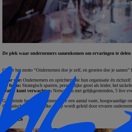
De plek waar ondernemers samenkomen om ervaringen te delen ov
Onder het motto “Ondernemen doe je zelf, en groeien doe je samen” b
Voor wie:
Ondernemers en oprichters die hun organisatie én zichzelf a
De focus:
Strategisch sparren, persoonlijke groei als leider, het tacke
Wat je kunt verwachten
:
Netwerken met gelijkgestemden, 5 live ev
Gedurende het jaar organiseren we een aantal vaste, hoogwaardige
thematische groepen. Elke groep wordt geleid door ervaren onderneme
Events