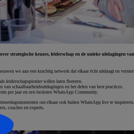
er strategische keuzes, leiderschap en de unieke uitdagingen va
ouwen we aan een krachtig netwerk dat elkaar écht uitdaagt en verster
ls leiderschapspionier willen laten floreren.
len van schaalbaarheidsuitdagingen en het delen van best practices.
ents per jaar en een besloten WhatsApp Community.
 ontmoetingsmomenten om elkaar ook buiten WhatsApp live te inspire
rs, coaches en experts.