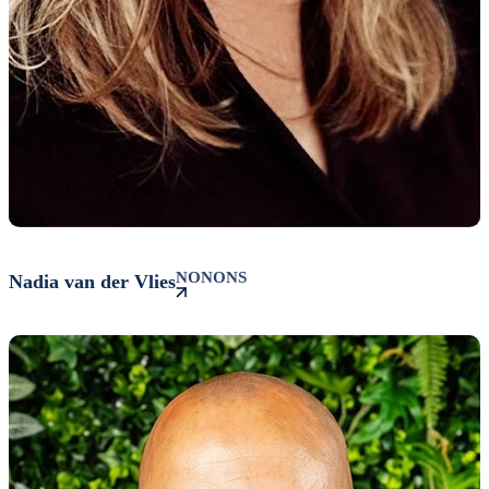
NONONS
Nadia
van
der
Vlies