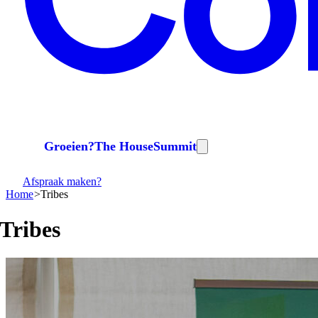
Groeien?
The House
Summit
Afspraak maken?
Home
Tribes
Tribes