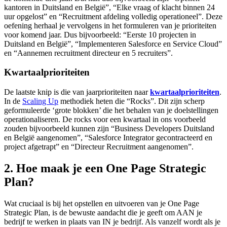
kantoren in Duitsland en België”, “Elke vraag of klacht binnen 24
uur opgelost” en “Recruitment afdeling volledig operationeel”. Deze
oefening herhaal je vervolgens in het formuleren van je prioriteiten
voor komend jaar. Dus bijvoorbeeld: “Eerste 10 projecten in
Duitsland en België”, “Implementeren Salesforce en Service Cloud”
en “Aannemen recruitment directeur en 5 recruiters”.
Kwartaalprioriteiten
De laatste knip is die van jaarprioriteiten naar
kwartaalprioriteiten
.
In de
Scaling Up
methodiek heten die “Rocks”. Dit zijn scherp
geformuleerde ‘grote blokken’ die het behalen van je doelstellingen
operationaliseren. De rocks voor een kwartaal in ons voorbeeld
zouden bijvoorbeeld kunnen zijn “Business Developers Duitsland
en België aangenomen”, “Salesforce Integrator gecontracteerd en
project afgetrapt” en “Directeur Recruitment aangenomen”.
2. Hoe maak je een One Page Strategic
Plan?
Wat cruciaal is bij het opstellen en uitvoeren van je One Page
Strategic Plan, is de bewuste aandacht die je geeft om AAN je
bedrijf te werken in plaats van IN je bedrijf. Als vanzelf wordt als je