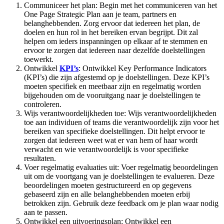
Communiceer het plan: Begin met het communiceren van het
One Page Strategic Plan aan je team, partners en
belanghebbenden. Zorg ervoor dat iedereen het plan, de
doelen en hun rol in het bereiken ervan begrijpt. Dit zal
helpen om ieders inspanningen op elkaar af te stemmen en
ervoor te zorgen dat iedereen naar dezelfde doelstellingen
toewerkt.
Ontwikkel
KPI’s
: Ontwikkel Key Performance Indicators
(KPI’s) die zijn afgestemd op je doelstellingen. Deze KPI’s
moeten specifiek en meetbaar zijn en regelmatig worden
bijgehouden om de vooruitgang naar je doelstellingen te
controleren.
Wijs verantwoordelijkheden toe: Wijs verantwoordelijkheden
toe aan individuen of teams die verantwoordelijk zijn voor het
bereiken van specifieke doelstellingen. Dit helpt ervoor te
zorgen dat iedereen weet wat er van hem of haar wordt
verwacht en wie verantwoordelijk is voor specifieke
resultaten.
Voer regelmatig evaluaties uit: Voer regelmatig beoordelingen
uit om de voortgang van je doelstellingen te evalueren. Deze
beoordelingen moeten gestructureerd en op gegevens
gebaseerd zijn en alle belanghebbenden moeten erbij
betrokken zijn. Gebruik deze feedback om je plan waar nodig
aan te passen.
Ontwikkel een uitvoeringsplan: Ontwikkel een