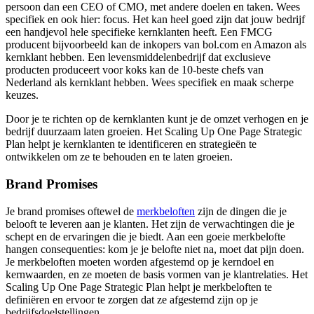
persoon dan een CEO of CMO, met andere doelen en taken. Wees
specifiek en ook hier: focus. Het kan heel goed zijn dat jouw bedrijf
een handjevol hele specifieke kernklanten heeft. Een FMCG
producent bijvoorbeeld kan de inkopers van bol.com en Amazon als
kernklant hebben. Een levensmiddelenbedrijf dat exclusieve
producten produceert voor koks kan de 10-beste chefs van
Nederland als kernklant hebben. Wees specifiek en maak scherpe
keuzes.
Door je te richten op de kernklanten kunt je de omzet verhogen en je
bedrijf duurzaam laten groeien. Het Scaling Up One Page Strategic
Plan helpt je kernklanten te identificeren en strategieën te
ontwikkelen om ze te behouden en te laten groeien.
Brand Promises
Je brand promises oftewel de
merkbeloften
zijn de dingen die je
belooft te leveren aan je klanten. Het zijn de verwachtingen die je
schept en de ervaringen die je biedt. Aan een goeie merkbelofte
hangen consequenties: kom je je belofte niet na, moet dat pijn doen.
Je merkbeloften moeten worden afgestemd op je kerndoel en
kernwaarden, en ze moeten de basis vormen van je klantrelaties. Het
Scaling Up One Page Strategic Plan helpt je merkbeloften te
definiëren en ervoor te zorgen dat ze afgestemd zijn op je
bedrijfsdoelstellingen.