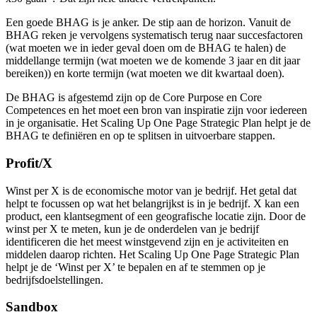
Een goede BHAG is je anker. De stip aan de horizon. Vanuit de
BHAG reken je vervolgens systematisch terug naar succesfactoren
(wat moeten we in ieder geval doen om de BHAG te halen) de
middellange termijn (wat moeten we de komende 3 jaar en dit jaar
bereiken)) en korte termijn (wat moeten we dit kwartaal doen).
De BHAG is afgestemd zijn op de Core Purpose en Core
Competences en het moet een bron van inspiratie zijn voor iedereen
in je organisatie. Het Scaling Up One Page Strategic Plan helpt je de
BHAG te definiëren en op te splitsen in uitvoerbare stappen.
Profit/X
Winst per X
is de economische motor van je bedrijf. Het getal dat
helpt te focussen op wat het belangrijkst is in je bedrijf. X kan een
product, een klantsegment of een geografische locatie zijn. Door de
winst per X te meten, kun je de onderdelen van je bedrijf
identificeren die het meest winstgevend zijn en je activiteiten en
middelen daarop richten. Het Scaling Up One Page Strategic Plan
helpt je de ‘Winst per X’ te bepalen en af te stemmen op je
bedrijfsdoelstellingen.
Sandbox