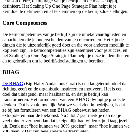
je raison d’être, de bijdrage van je bedrijf aan de maatschappij,
definieert. Het Scaling Up One Page Strategic Plan helpt je je
kerndoel te definiëren en af te stemmen op de bedrijfsdoelstellingen.
Core Competences
De kerncompetenties van je bedrijf zijn de unieke vaardigheden en
capaciteiten die je onderscheiden van je concurrenten. Het zijn de
dingen die je uitzonderlijk goed doet en die voor anderen moeilijk te
kopiëren zijn. Je kerncompetenties zijn essentieel voor je succes, en
het Scaling Up One Page Strategic Plan helpt je deze te identificeren
en te gebruiken om je bedrijfsdoelstellingen te bereiken.
BHAG
De
BHAG
(Big Hairy Audacious Goal) is een langetermijndoel dat
richting geeft en de organisatie inspireert en motiveert. Het is een
doel dat uitdagend, maar haalbaar is, en dat je bedrijf kan
transformeren. Het formuleren van een BHAG dwingt je groots te
denken. Dat is vaak moeilijk. Wat we veel zien in bedrijven, is dat
ze bij het formuleren van een BHAG onbewust het heden
extrapoleren naar de toekomst. Na 5 tot 7 jaar merk je dan dat je
veel minder ver bent dan dat je eigenlijk had willen zijn. Daag jezelf
uit. Denk niet “hoe kunnen we 30% groeien”, maar “hoe kunnen we
x30 gaan”? Dat zijn hele andere vertrekpunten.