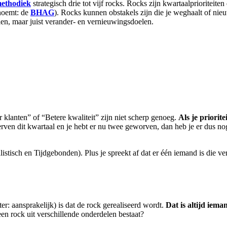
methodiek
strategisch drie tot vijf rocks. Rocks zijn kwartaalprioriteit
noemt: de
BHAG
)
. Rocks kunnen obstakels zijn die je weghaalt of nieu
elen, maar juist verander- en vernieuwingsdoelen.
 klanten” of “Betere kwaliteit” zijn niet scherp genoeg.
Als je priorit
t werven dit kwartaal en je hebt er nu twee geworven, dan heb je er dus 
isch en Tijdgebonden). Plus je spreekt af dat er één iemand is die vera
er: aansprakelijk) is dat de rock gerealiseerd wordt.
Dat is altijd iema
een rock uit verschillende onderdelen bestaat?