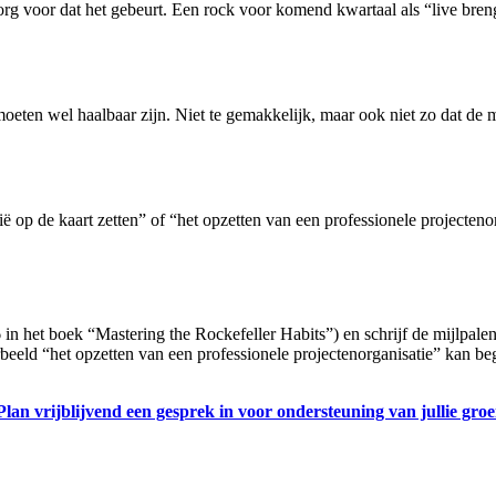
r zorg voor dat het gebeurt. Een rock voor komend kwartaal als “live bre
oeten wel haalbaar zijn. Niet te gemakkelijk, maar ook niet zo dat de m
 op de kaart zetten” of “het opzetten van een professionele projectenorg
het boek “Mastering the Rockefeller Habits”) en schrijf de mijlpalen o
eeld “het opzetten van een professionele projectenorganisatie” kan b
lan vrijblijvend een gesprek in voor ondersteuning van jullie gro