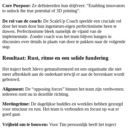
Core Purpose:
Ze definieerden hun drijfveer: “Enabling innovators
to unlock the true potential of 3D printing”.
De rol van de coach:
De ScaleUp Coach speelde een cruciale rol
door het team door hun ingenieurs-eigen perfectionisme heen te
duwen. Perfectionisme bleek namelijk de vijand van de
implementatie. Zonder coach was het team blijven hangen in
discussies over details in plaats van door te pakken naar de volgende
stap.
Resultaat: Rust, ritme en een solide fundering
Het traject heeft 3devo getransformeerd tot een organisatie die niet
meer afbrokkelt aan de onderkant terwijl er aan de bovenkant wordt
gebouwd.
Alignment:
De “opposing forces” binnen het team zijn verdwenen;
iedereen roeit nu in dezelfde richting.
Meetingritme:
De dagelijkse huddles en weeklies hebben gezorgd
voor structuur en rust. Het team is verbonden en focust op wat er
goed gaat.
Vrijheid om te bouwen:
Voor Tim persoonlijk heeft het traject