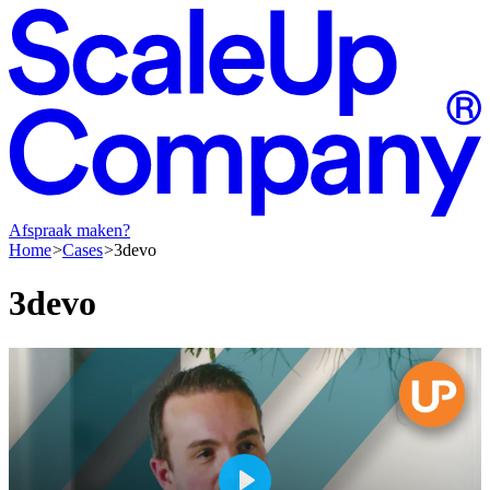
Afspraak maken?
Home
Cases
3devo
3devo