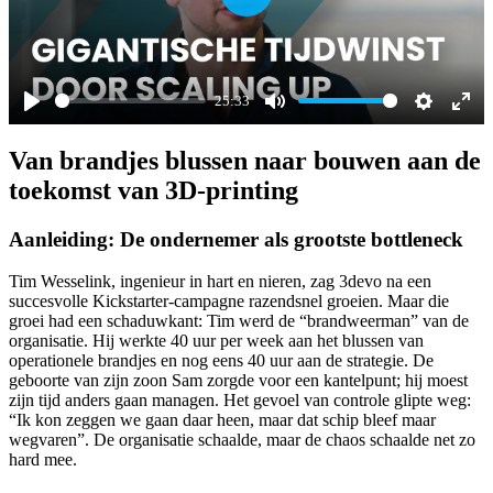
Play
25:33
Play
Mute
Settings
Ente
Van brandjes blussen naar bouwen aan de
full
toekomst van 3D-printing
Aanleiding: De ondernemer als grootste bottleneck
Tim Wesselink, ingenieur in hart en nieren, zag 3devo na een
succesvolle Kickstarter-campagne razendsnel groeien. Maar die
groei had een schaduwkant: Tim werd de “brandweerman” van de
organisatie. Hij werkte 40 uur per week aan het blussen van
operationele brandjes en nog eens 40 uur aan de strategie. De
geboorte van zijn zoon Sam zorgde voor een kantelpunt; hij moest
zijn tijd anders gaan managen. Het gevoel van controle glipte weg:
“Ik kon zeggen we gaan daar heen, maar dat schip bleef maar
wegvaren”. De organisatie schaalde, maar de chaos schaalde net zo
hard mee.