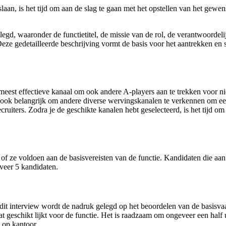
nslaan, is het tijd om aan de slag te gaan met het opstellen van het gewe
egd, waaronder de functietitel, de missie van de rol, de verantwoordeli
ze gedetailleerde beschrijving vormt de basis voor het aantrekken en se
t meest effectieve kanaal om ook andere A-players aan te trekken voor
is ook belangrijk om andere diverse wervingskanalen te verkennen om ee
cruiters. Zodra je de geschikte kanalen hebt geselecteerd, is het tijd 
 of ze voldoen aan de basisvereisten van de functie. Kandidaten die aan 
eveer 5 kandidaten.
s dit interview wordt de nadruk gelegd op het beoordelen van de basisva
at geschikt lijkt voor de functie. Het is raadzaam om ongeveer een half u
 op kantoor.