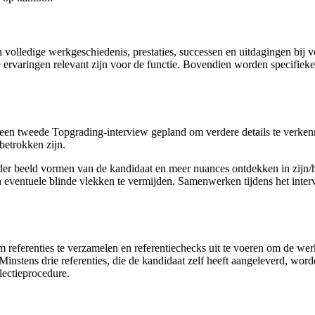
volledige werkgeschiedenis, prestaties, successen en uitdagingen bij vo
 ervaringen relevant zijn voor de functie. Bovendien worden specifieke
 een tweede Topgrading-interview gepland om verdere details te verkenn
 betrokken zijn.
der beeld vormen van de kandidaat en meer nuances ontdekken in zijn/haa
n eventuele blinde vlekken te vermijden. Samenwerken tijdens het inter
m referenties te verzamelen en referentiechecks uit te voeren om de wer
Minstens drie referenties, die de kandidaat zelf heeft aangeleverd, wor
lectieprocedure.