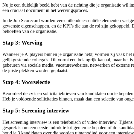
Nu je een duidelijk beeld hebt van de richting die je organisatie wil i
een cruciaal document in het wervingsproces.
In de Job Scorecard worden verschillende essentiële elementen vastgel
gewenste eigenschappen, en de KPI’s die aan de rol zijn gekoppeld. De
behoeften van de organisatie.
Stap 3: Werving
Wanneer je A-players binnen je organisatie hebt, vormen zij vaak he
gelijkgestemde collega’s. Dit vormt een belangrijk kanaal, maar het 
gebeuren via sociale media, vacaturewebsites, netwerken of externe re
de juiste plekken worden geplaatst.
Stap 4: Voorselectie
Beoordeel de cv’s en sollicitatiebrieven van kandidaten om te bepalen
Heb je voldoende sollicitaties binnen, maak dan een selectie van ong
Stap 5: Screening interview
Het screening interview is een telefonisch of video-interview. Tijden
gesprek is om een eerste indruk te krijgen en te bepalen of de kandida
houd je 3 kandidaten over die worden uitgenodigd voor een interview