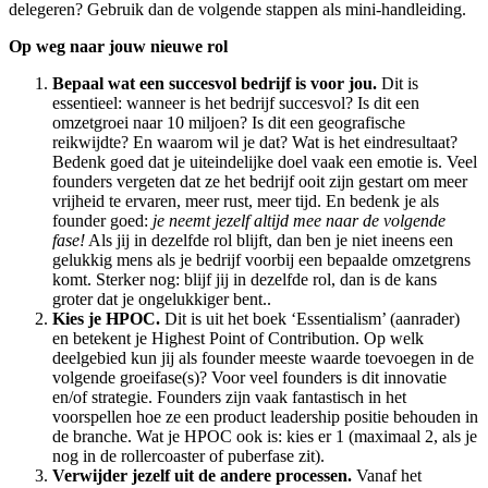
delegeren? Gebruik dan de volgende stappen als mini-handleiding.
Op weg naar jouw nieuwe rol
Bepaal wat een succesvol bedrijf is voor jou.
Dit is
essentieel: wanneer is het bedrijf succesvol? Is dit een
omzetgroei naar 10 miljoen? Is dit een geografische
reikwijdte? En waarom wil je dat? Wat is het eindresultaat?
Bedenk goed dat je uiteindelijke doel vaak een emotie is. Veel
founders vergeten dat ze het bedrijf ooit zijn gestart om meer
vrijheid te ervaren, meer rust, meer tijd. En bedenk je als
founder goed:
je neemt jezelf altijd mee naar de volgende
fase!
Als jij in dezelfde rol blijft, dan ben je niet ineens een
gelukkig mens als je bedrijf voorbij een bepaalde omzetgrens
komt. Sterker nog: blijf jij in dezelfde rol, dan is de kans
groter dat je ongelukkiger bent..
Kies je HPOC.
Dit is uit het boek ‘Essentialism’ (aanrader)
en betekent je Highest Point of Contribution. Op welk
deelgebied kun jij als founder meeste waarde toevoegen in de
volgende groeifase(s)? Voor veel founders is dit innovatie
en/of strategie. Founders zijn vaak fantastisch in het
voorspellen hoe ze een product leadership positie behouden in
de branche. Wat je HPOC ook is: kies er 1 (maximaal 2, als je
nog in de rollercoaster of puberfase zit).
Verwijder jezelf uit de andere processen.
Vanaf het