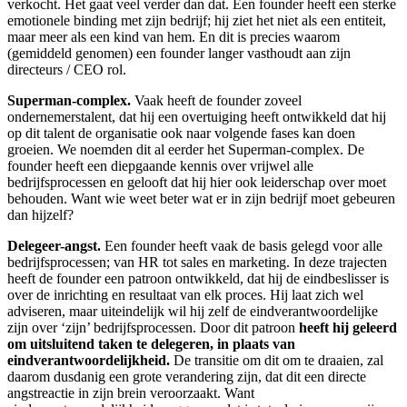
verkocht. Het gaat veel verder dan dat. Een founder heeft een sterke
emotionele binding met zijn bedrijf; hij ziet het niet als een entiteit,
maar meer als een kind van hem. En dit is precies waarom
(gemiddeld genomen) een founder langer vasthoudt aan zijn
directeurs / CEO rol.
Superman-complex.
Vaak heeft de founder zoveel
ondernemerstalent, dat hij een overtuiging heeft ontwikkeld dat hij
op dit talent de organisatie ook naar volgende fases kan doen
groeien. We noemden dit al eerder het Superman-complex. De
founder heeft een diepgaande kennis over vrijwel alle
bedrijfsprocessen en gelooft dat hij hier ook leiderschap over moet
behouden. Want wie weet beter wat er in zijn bedrijf moet gebeuren
dan hijzelf?
Delegeer-angst.
Een founder heeft vaak de basis gelegd voor alle
bedrijfsprocessen; van HR tot sales en marketing. In deze trajecten
heeft de founder een patroon ontwikkeld, dat hij de eindbeslisser is
over de inrichting en resultaat van elk proces. Hij laat zich wel
adviseren, maar uiteindelijk wil hij zelf de eindverantwoordelijke
zijn over ‘zijn’ bedrijfsprocessen. Door dit patroon
heeft hij geleerd
om uitsluitend taken te delegeren, in plaats van
eindverantwoordelijkheid.
De transitie om dit om te draaien, zal
daarom dusdanig een grote verandering zijn, dat dit een directe
angstreactie in zijn brein veroorzaakt. Want