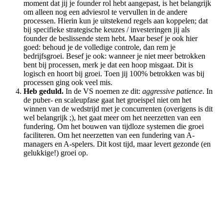
moment dat jij je founder rol hebt aangepast, is het belangrijk
om alleen nog een adviesrol te vervullen in de andere
processen. Hierin kun je uitstekend regels aan koppelen; dat
bij specifieke strategische keuzes / investeringen jij als
founder de beslissende stem hebt. Maar besef je ook hier
goed: behoud je de volledige controle, dan rem je
bedrijfsgroei. Besef je ook: wanneer je niet meer betrokken
bent bij processen, merk je dat een hoop misgaat. Dit is
logisch en hoort bij groei. Toen jij 100% betrokken was bij
processen ging ook veel mis.
Heb geduld.
In de VS noemen ze dit:
aggressive patience
. In
de puber- en scaleupfase gaat het groeispel niet om het
winnen van de wedstrijd met je concurrenten (overigens is dit
wel belangrijk ;), het gaat meer om het neerzetten van een
fundering. Om het bouwen van tijdloze systemen die groei
faciliteren. Om het neerzetten van een fundering van A-
managers en A-spelers. Dit kost tijd, maar levert gezonde (en
gelukkige!) groei op.