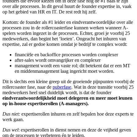
founders die ervoor kiezen om in deze fase nog de #1 baas te zijn
over alle processen. In dit geval huurt de founder expertise in, vaak
op het gebied van HR en IT. De rest redt hij zelf.
Kortom: de founder als #1 leider en eindverantwoordelijke over alle
processen zou in de rollercoasterfase kunnen werken wanneer A-
spelers worden ingezet in de processen. Echter, groei je voorbij 25
medewerkers, dan begint het ‘loeien’. Ongeacht het inhuren van
expertise, zal er gedoe komen omdat je bedrijf te complex wordt:
financiële en backoffice processen worden complexer
after-sales wordt omvangrijker en complexer
management wordt een vaste rol; dit betekent dat er een MT
en middenmanagement laag ingericht moet worden.
Dit is slechts een kleine greep uit de groeiende pijnpunten voorbij de
rollercoaster fase, naar de
puberfase
. Wat in deze transitie voorbij 25
medewerkers heel snel duidelijk wordt, is dat de founder
eindverantwoordelijkheid moet delegeren en meer moet leunen
op in-house expertiserollen (A-managers).
Dus niet:
expertiserollen inhuren en zelf bepalen hoe deze experts te
werk gaan.
Dus wel
: expertiserollen in dienst nemen en deze de vrijheid geven
om de processen te verbeteren én te leiden.