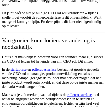
eindverantwoordelijkheid weggeven, dat is totaal nieuw voor zijn
brein.
Of je nu wél of niet je huidige CEO rol wil veranderen – tijdens
snelle groei voorbij de rollercoasterfase is dit onvermijdelijk. Want
met groei komt groeipijn. En deze pijn is dit keer niet eigenhandig
op te lossen..
Van groeien komt loeien: verandering is
noodzakelijk
Het is niet makkelijk te beseffen voor een founder, maar zijn succes
als CEO zal leiden tot het einde van zijn CEO rol. Dit zit zo.
In de
startupfase
en
rollercoasterfase
bestaat het grootste gedeelte
van de CEO rol uit strategie, productontwikkeling en sales en
marketing. Simpel gezegd: de founder moet ervoor zorgen dat het
juiste product wordt ontwikkeld, en dat deze op de juiste manier aan
de markt wordt aangeboden.
Maar wat je zult merken, vaak al tijdens de
rollercoasterfase
, is dat
het al belangrijker wordt om bedrijfsprocessen in te richten en
eindverantwoordelijkheden te delegeren. Echter, er zijn heel veel