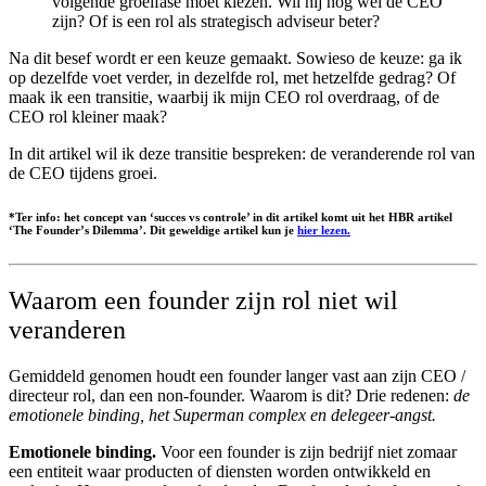
volgende groeifase moet kiezen. Wil hij nog wel de CEO
zijn? Of is een rol als strategisch adviseur beter?
Na dit besef wordt er een keuze gemaakt. Sowieso de keuze: ga ik
op dezelfde voet verder, in dezelfde rol, met hetzelfde gedrag? Of
maak ik een transitie, waarbij ik mijn CEO rol overdraag, of de
CEO rol kleiner maak?
In dit artikel wil ik deze transitie bespreken: de veranderende rol van
de CEO tijdens groei.
*Ter info: het concept van ‘succes vs controle’ in dit artikel komt uit het HBR artikel
‘The Founder’s Dilemma’. Dit geweldige artikel kun je
hier lezen.
Waarom een founder zijn rol niet wil
veranderen
Gemiddeld genomen houdt een founder langer vast aan zijn CEO /
directeur rol, dan een non-founder. Waarom is dit? Drie redenen:
de
emotionele binding, het Superman complex en delegeer-angst.
Emotionele binding.
Voor een founder is zijn bedrijf niet zomaar
een entiteit waar producten of diensten worden ontwikkeld en