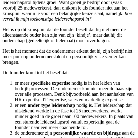
leiderschapsrol tijdens groei. Want groeit je bedrijf door (vaak
voorbij 25 medewerkers), dan ontkom je als founder niet aan het
kruispunt waarin je voor een belangrijke keuze staat, namelijk:
hoe
vervul ik mijn toekomstige leiderschapsrol in?
Het is op dit kruispunt dat de founder beseft dat hij niet meer de
alleenstaande ouder kan zijn van zijn ‘kindje’, maar dat hij dit
ouderschap (gedeeltelijk of helemaal) moet overdragen.
Het is het moment dat de ondernemer erkent dat hij zijn bedrijf niet
meer puur op ondernemerstalent en persoonlijk visie verder kan
brengen.
De founder komt tot het besef dat:
er meer
specifieke expertise
nodig is in het leiden van
bedrijfsprocessen. De ondernemer kan niet meer de baas zijn
over alle processen. Denk bijvoorbeeld aan het aanhaken van
HR expertise, IT expertise, sales en marketing expertise.
er een
ander type leiderschap
nodig is. Het leiderschap dat
uitstekend werkte in de fase tot 25 medewerkers, werkt
minder goed in de groei naar 100 medewerkers.
In plaats van
een sturende leiderschapsrol vanuit expert-zijn gaat de
founder naar een meer coachende rol.
de ondernemer zijn
persoonlijke waarde en bijdrage
aan de