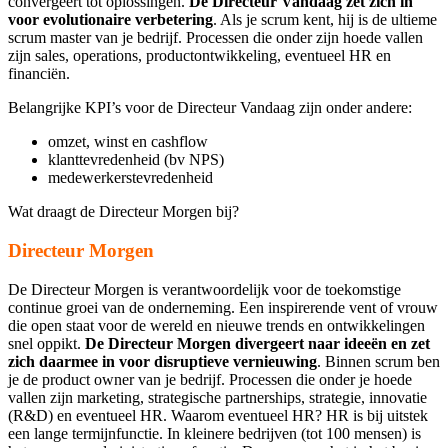
convergeert tot oplossingen.
De Directeur Vandaag zet zich in
voor evolutionaire verbetering
. Als je scrum kent, hij is de ultieme
scrum master van je bedrijf. Processen die onder zijn hoede vallen
zijn sales, operations, productontwikkeling, eventueel HR en
financiën.
Belangrijke KPI’s voor de Directeur Vandaag zijn onder andere:
omzet, winst en cashflow
klanttevredenheid (bv NPS)
medewerkerstevredenheid
Wat draagt de Directeur Morgen bij?
Directeur Morgen
De Directeur Morgen is verantwoordelijk voor de toekomstige
continue groei van de onderneming. Een inspirerende vent of vrouw
die open staat voor de wereld en nieuwe trends en ontwikkelingen
snel oppikt.
De Directeur Morgen divergeert naar ideeën en zet
zich daarmee in voor disruptieve vernieuwing
. Binnen scrum ben
je de product owner van je bedrijf. Processen die onder je hoede
vallen zijn marketing, strategische partnerships, strategie, innovatie
(R&D) en eventueel HR. Waarom eventueel HR? HR is bij uitstek
een lange termijnfunctie. In kleinere bedrijven (tot 100 mensen) is