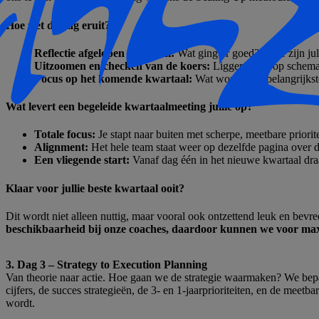
Hoe ziet de dag eruit?
Reflectie afgelopen kwartaal:
Wat ging er goed? Waar zijn jull
Uitzoomen en checken van de koers:
Liggen jullie op schema
Focus op het komende kwartaal:
Wat worden de belangrijkst
Wat levert een begeleide kwartaalmeeting jullie op?
Totale focus:
Je stapt naar buiten met scherpe, meetbare priori
Alignment:
Het hele team staat weer op dezelfde pagina over de
Een vliegende start:
Vanaf dag één in het nieuwe kwartaal draa
Klaar voor jullie beste kwartaal ooit?
Dit wordt niet alleen nuttig, maar vooral ook ontzettend leuk en bevr
beschikbaarheid bij onze
coaches, daardoor kunnen we
voor
max
3. Dag 3 – Strategy to Execution Planning
Van theorie naar actie. Hoe gaan we de strategie waarmaken? We bepa
cijfers, de succes strategieën, de 3- en 1-jaarprioriteiten, en de meetba
wordt.