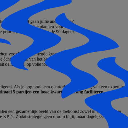
ie trots op? Wat gaan jullie anders doen?
 met het oog op jullie plannen voor 2026?
e prioriteiten voor de komende 90 dagen?
teiten voor het aankomende kwartaal.
 échte essentie van het bedrijf.
it de motor al op volle toeren.
edigend. Als je nog nooit een quarterly onder leiding van een expert heb
imaal 5 partijen een losse kwartaalmeeting faciliteren.
len een gezamenlijk beeld van de toekomst zowel in beelden als in
re KPI’s. Zodat strategie geen droom blijft, maar dagelijkse realiteit