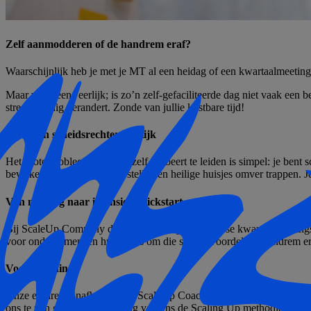
Zelf aanmodderen of de handrem eraf?
Waarschijnlijk heb je met je MT al een heidag of een kwartaalmeeting 
Maar wees eens eerlijk; is zo’n zelf-gefaciliteerde dag niet vaak een
streep weinig verandert. Zonde van jullie kostbare tijd!
Speler en scheidsrechter tegelijk
Het grote probleem als je dit zelf probeert te leiden is simpel: je ben
bewaken, de lastige vragen stellen en heilige huisjes omver trappen. Je
Van meeting naar intensieve kickstart
Bij ScaleUp Company doen we eigenlijk nooit losse kwartaalmeetings
voor ondernemers en hun MT’s om die spreekwoordelijke handrem eraf 
Voorbereiding
Onze ervaren, onafhankelijke ScaleUp Coach pluist vooraf jullie strateg
ons te zijn geweest of volledig volgens de Scaling Up methodiek te w