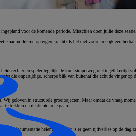
ingepland voor de komende periode. Misschien doen jullie deze sessies a
 beetje aanmodderen op eigen kracht? Is het niet voornamelijk een herha
t scheidsrechter en speler tegelijk. Je kunt simpelweg niet tegelijkertij
 mist die onpartijdige, scherpe blik van buitenaf die écht de vinger op d
. Wij geloven in structurele groeitrajecten. Maar omdat de vraag mome
te trekken en de diepte in te gaan.
ische documentatie helemaal uit. Zo is er geen tijdverlies op de dag zelf
erken.