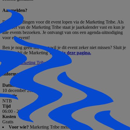
Aanmelden?
De aanmeldingen voor dit event lopen via de Marketing Tribe. Als
member van de Marketing Tribe staat je jaarkalender vast en kun je
alle events bezoeken. Je ontvangt van ons een agenda-uitnodiging
voor elk event!
Ben je nog geen lid, maar wil je dit event zeker niet missen? Sluit je
dan aan bij de Marketing Tribe
via deze pagina.
Join de Marketing Tribe!
Informatie
Datum
10 december 2026
Locatie
NTB
Tijd
06:00 - 23:00
Kosten
Gratis
Voor wie?
Marketing Tribe members