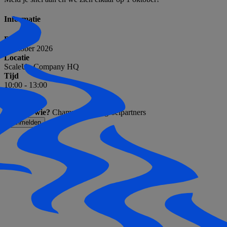
Informatie
Datum
1 oktober 2026
Locatie
ScaleUp Company HQ
Tijd
10:00 - 13:00
Kosten
Gratis
Voor wie?
Champions van groeipartners
Aanmelden